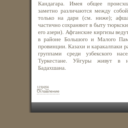
Кандагара. Имея общее происхо
заметно различаются между собой
только на дари (см. ниже); афш
частично сохраняют в быту тюркски
его азери). Афганские киргизы веду
в районе Большого и Малого Па
провинции. Казахи и каракалпаки 
группами среди узбекского нас
Туркестане. Уйгуры живут в н
Бадахшана.
1
2
3
[4]
5
6
Оглавление