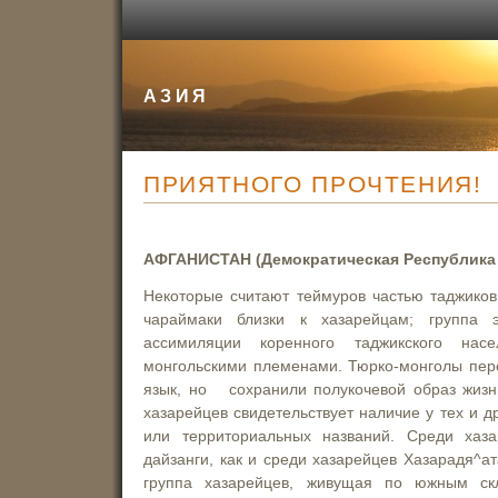
АЗИЯ
ПРИЯТНОГО ПРОЧТЕНИЯ!
АФГАНИСТАН (Демократическая Республика 
Некоторые считают теймуров частью таджико
чараймаки близки к хазарейцам; группа э
ассимиляции коренного таджикского нас
монгольскими племенами. Тюрко-монголы пер
язык, но сохранили полукочевой образ жизн
хазарейцев свидетельствует наличие у тех и 
или территориальных названий. Среди хаза
дайзанги, как и среди хазарейцев Хазарадя^а
группа хазарейцев, живущая по южным ск