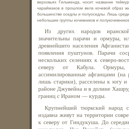
верховьях Гильменда, носит название теймур
чараймаков в прошлом вела кочевой образ жи
большинстве оседлы и полуоседлы. Лишь сред
небольшие группы кочевников и полукочевников
Из других народов иранско
значительны парачи и ормуры, и
древнейшего населения Афганиста
появления пуштунов. Парачи сос
нескольких селениях к северо-вос
северу от Кабула. Ормуры,
ассимилированные афганцами (на 
лишь старики), расселены к югу и 
районе Джувейна и в долине Хашруд
границ с Ираном — курды.
Крупнейший тюркский народ 
издавна живут на территории совр
к северу от Гиндукуша. До серед