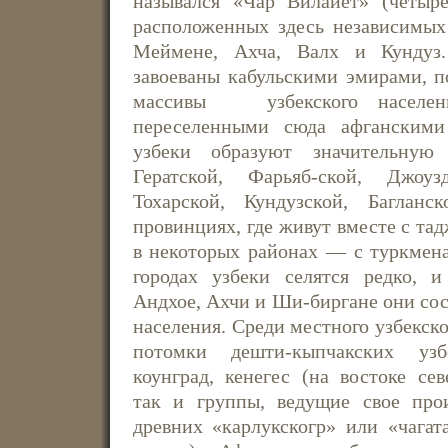
назывался «Чар Вилайет» (четыре
расположенных здесь независимых
Меймене, Ахча, Валх и Кундуз
завоеваны кабульскими эмирами, 
массивы узбекского населен
переселенными сюда афганскими
узбеки образуют значительную
Гератской, Фарьяб-ской, Джоуз
Тохарской, Кундузской, Баглан
провинциях, где живут вместе с та
в некоторых районах — с туркмен
городах узбеки селятся редко, 
Андхое, Ахчи и Ши-биргане они со
населения. Среди местного узбекско
потомки дешти-кыпчакских уз
коунград, кенегес (на востоке сев
так и группы, ведущие свое про
древних «карлукскогр» или «чагата