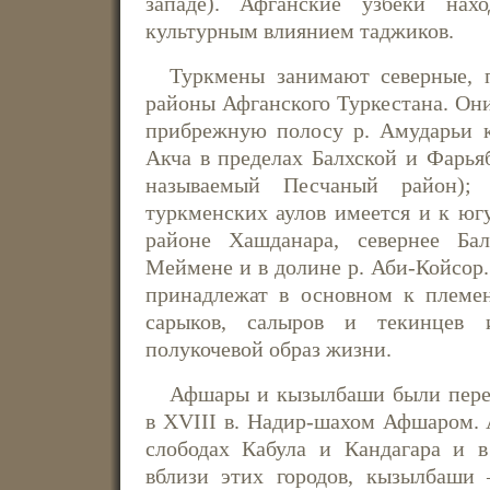
западе). Афганские узбеки нах
культурным влиянием таджиков.
Туркмены занимают северные, 
районы Афганского Туркестана. Он
прибрежную полосу р. Амударьи к
Акча в пределах Балхской и Фарья
называемый Песчаный район); 
туркменских аулов имеется и к югу
районе Хашданара, севернее Ба
Меймене и в долине р. Аби-Койсор
принадлежат в основном к племен
сарыков, салыров и текинцев 
полукочевой образ жизни.
Афшары и кызылбаши были пере
в
XVIII
в. Надир-шахом Афшаром. 
слободах Кабула и Кандагара и в
вблизи этих городов, кызылбаши